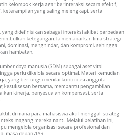
h kelompok kerja agar berinteraksi secara efektif,
, keterampilan yang saling melengkapi, serta
, yang didefinisikan sebagai interaksi akibat perbedaan
menimbulkan ketegangan. Ia memaparkan lima strategi
ayani, dominasi, menghindar, dan kompromi, sehingga
ukan hambatan.
sumber daya manusia (SDM) sebagai aset vital
hingga perlu dikelola secara optimal. Materi kemudian
ja, yang berfungsi menilai kontribusi anggota
ung kesuksesan bersama, membantu pengambilan
aikan kinerja, penyesuaian kompensasi, serta
.
aktif, di mana para mahasiswa aktif menggali strategi
teks magang mereka nanti. Melalui pelatihan ini,
u mengelola organisasi secara profesional dan
 di masa depan./IAR