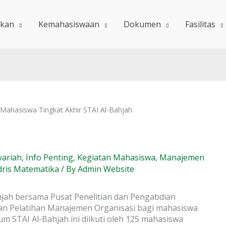
ikan
Kemahasiswaan
Dokumen
Fasilitas
Mahasiswa Tingkat Akhir STAI Al-Bahjah
yariah
,
Info Penting
,
Kegiatan Mahasiswa
,
Manajemen
dris Matematika
/ By
Admin Website
hjah bersama Pusat Penelitian dan Pengabdian
n Pelatihan Manajemen Organisasi bagi mahasiswa
ium STAI Al-Bahjah ini diikuti oleh 125 mahasiswa