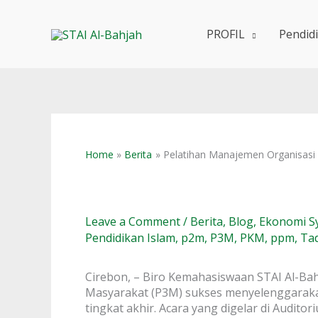
Skip
to
PROFIL
Pendid
content
Home
Berita
Pelatihan Manajemen Organisasi 
Leave a Comment
/
Berita
,
Blog
,
Ekonomi S
Pendidikan Islam
,
p2m
,
P3M
,
PKM
,
ppm
,
Ta
Cirebon, – Biro Kemahasiswaan STAI Al-Ba
Masyarakat (P3M) sukses menyelenggaraka
tingkat akhir. Acara yang digelar di Auditor