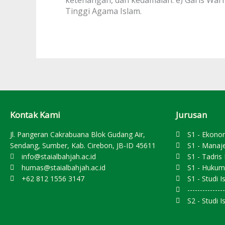
Tinggi Agama Islam.
Kontak Kami
Jurusan
Jl. Pangeran Cakrabuana Blok Gudang Air,
S1 - Ekono
Sendang, Sumber, Kab. Cirebon, JB-ID 45611
S1 - Manaj
info@staialbahjah.ac.id
S1 - Tadri
humas@staialbahjah.ac.id
S1 - Hukum
+62 812 1556 3147
S1 - Studi I
---------------
S2 - Studi I