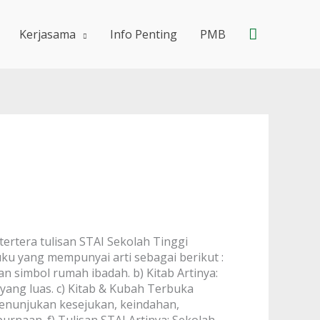
Search
Kerjasama
Info Penting
PMB
ertera tulisan STAI Sekolah Tinggi
ku yang mempunyai arti sebagai berikut :
an simbol rumah ibadah.
b) Kitab Artinya:
yang luas.
c) Kitab & Kubah Terbuka
Menunjukan kesejukan, keindahan,
purnaan.
f) Tulisan STAI Artinya: Sekolah