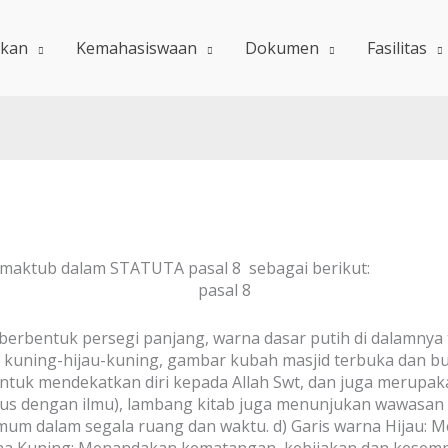
ikan
Kemahasiswaan
Dokumen
Fasilitas
maktub dalam STATUTA pasal 8 sebagai berikut:
pasal 8
berbentuk persegi panjang, warna dasar putih di dalamnya t
 kuning-hijau-kuning, gambar kubah masjid terbuka dan bu
untuk mendekatkan diri kepada Allah Swt, dan juga merupak
us dengan ilmu), lambang kitab juga menunjukan wawasan 
mum dalam segala ruang dan waktu.
d) Garis warna Hijau: 
rna Kuning: Menandakan kematangan, kebijakan dan kesem