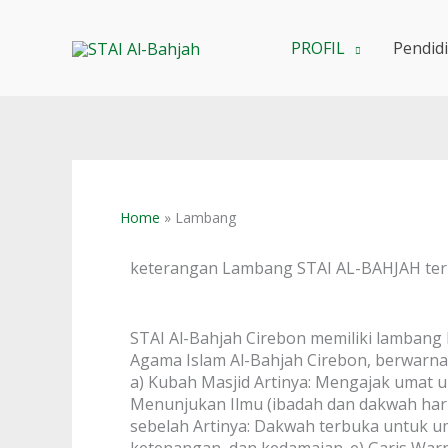
Skip
to
PROFIL
Pendid
content
Home
Lambang
keterangan Lambang STAI AL-BAHJAH ter
STAI Al-Bahjah Cirebon memiliki lambang 
Agama Islam Al-Bahjah Cirebon, berwarna
a) Kubah Masjid Artinya: Mengajak umat 
Menunjukan Ilmu (ibadah dan dakwah har
sebelah Artinya: Dakwah terbuka untuk u
ketenangan, dan kedamaian.
e) Garis Wa