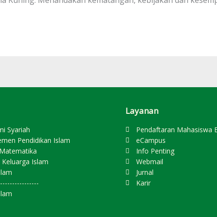
Layanan
mi Syariah
Pendaftaran Mahasiswa 
emen Pendidikan Islam
eCampus
s Matematika
Info Penting
 Keluarga Islam
Webmail
slam
Jurnal
----------------
Karir
slam