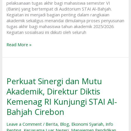
pelaksanaan tugas akhir bagi mahasiswa semester VI
(Banin) yang bertempat di Auditorium STAI Al-Bahjah.
Kegiatan ini menjadi bagian penting dalam rangkaian
akademik sekaligus menandai dimulainya proses penyusunan
tugas akhir bagi mahasiswa tahun akademik 2025/2026.
Kegiatan sosialisasi ini diikuti oleh seluruh
Read More »
Perkuat
Sinergi
dan
Perkuat Sinergi dan Mutu
Mutu
Akademik, Direktur Diktis
Akademik,
Direktur
Kemenag RI Kunjungi STAI Al-
Diktis
Kemenag
Bahjah Cirebon
RI
Kunjungi
Leave a Comment
/
Berita
,
Blog
,
Ekonomi Syariah
,
Info
STAI
Penting
,
Kerjasama Luar Negeri
,
Manajemen Pendidikan
Al-