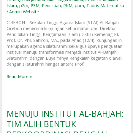
Islam
,
p2m
,
P3M
,
Penelitian
,
PKM
,
ppm
,
Tadris Matematika
Bahjah
/
Admin Website
Cirebon
CIREBON – Sekolah Tinggi Agama Islam (STAI) Al-Bahjah
Cirebon menerima kunjungan kehormatan dari Direktur
Pendidikan Tinggi Keagamaan Islam (Diktis) Kemenag RI,
Prof. Dr. Phil. Sahiron, MA., pada Ahad (12/4). Kunjungan ini
merupakan agenda silaturahmi sekaligus upaya penguatan
institusi menuju transformasi menjadi Institut Al-Bahjah.
Silaturahmi dengan Buya Yahya Rangkaian kegiatan diawali
dengan silaturahmi hangat antara Prof.
Read More »
MENUJU
INSTITUT
AL-
MENUJU INSTITUT AL-BAHJAH:
BAHJAH:
TIM ALIH BENTUK
TIM
ALIH