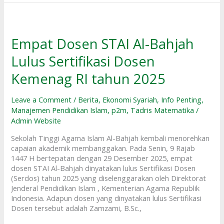
Empat
Dosen
STAI
Empat Dosen STAI Al-Bahjah
Al-
Lulus Sertifikasi Dosen
Bahjah
Lulus
Kemenag RI tahun 2025
Sertifikasi
Dosen
Kemenag
Leave a Comment
/
Berita
,
Ekonomi Syariah
,
Info Penting
,
RI
Manajemen Pendidikan Islam
,
p2m
,
Tadris Matematika
/
tahun
Admin Website
2025
Sekolah Tinggi Agama Islam Al-Bahjah kembali menorehkan
capaian akademik membanggakan. Pada Senin, 9 Rajab
1447 H bertepatan dengan 29 Desember 2025, empat
dosen STAI Al-Bahjah dinyatakan lulus Sertifikasi Dosen
(Serdos) tahun 2025 yang diselenggarakan oleh Direktorat
Jenderal Pendidikan Islam , Kementerian Agama Republik
Indonesia. Adapun dosen yang dinyatakan lulus Sertifikasi
Dosen tersebut adalah Zamzami, B.Sc.,