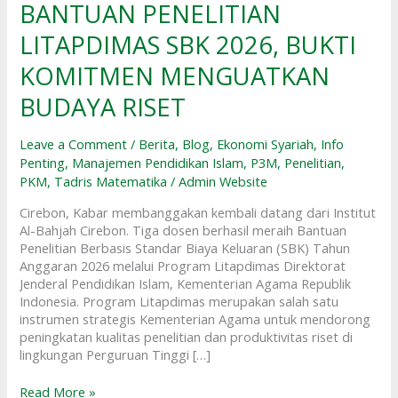
BANTUAN PENELITIAN
RAIH
BANTUAN
LITAPDIMAS SBK 2026, BUKTI
PENELITIAN
LITAPDIMAS
KOMITMEN MENGUATKAN
SBK
BUDAYA RISET
2026,
BUKTI
KOMITMEN
Leave a Comment
/
Berita
,
Blog
,
Ekonomi Syariah
,
Info
MENGUATKAN
Penting
,
Manajemen Pendidikan Islam
,
P3M
,
Penelitian
,
BUDAYA
PKM
,
Tadris Matematika
/
Admin Website
RISET
Cirebon, Kabar membanggakan kembali datang dari Institut
Al-Bahjah Cirebon. Tiga dosen berhasil meraih Bantuan
Penelitian Berbasis Standar Biaya Keluaran (SBK) Tahun
Anggaran 2026 melalui Program Litapdimas Direktorat
Jenderal Pendidikan Islam, Kementerian Agama Republik
Indonesia. Program Litapdimas merupakan salah satu
instrumen strategis Kementerian Agama untuk mendorong
peningkatan kualitas penelitian dan produktivitas riset di
lingkungan Perguruan Tinggi […]
Read More »