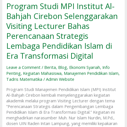
MPI
Program Studi MPI Institut Al-
Institut
Bahjah Cirebon Selenggarakan
Al-
Bahjah
Visiting Lecturer Bahas
Cirebon
Selenggarakan
Perencanaan Strategis
Visiting
Lecturer
Lembaga Pendidikan Islam di
Bahas
Era Transformasi Digital
Perencanaan
Strategis
Lembaga
Leave a Comment
/
Berita
,
Blog
,
Ekonomi Syariah
,
Info
Pendidikan
Penting
,
Kegiatan Mahasiswa
,
Manajemen Pendidikan Islam
,
Islam
Tadris Matematika
/
Admin Website
di
Era
Program Studi Manajemen Pendidikan Islam (MPI) Institut
Transformasi
Al-Bahjah Cirebon kembali menyelenggarakan kegiatan
Digital
akademik melalui program Visiting Lecturer dengan tema
“Perencanaan Strategis dalam Pengembangan Lembaga
Pendidikan Islam di Era Transformasi Digital.” Kegiatan ini
menghadirkan narasumber Muh. Nur Islam Nurdin, M.Pd.,
dosen UIN Raden Intan Lampung, yang memiliki kepakaran