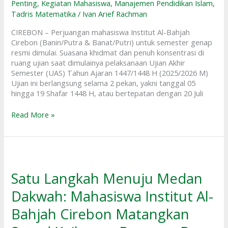
Penting
,
Kegiatan Mahasiswa
,
Manajemen Pendidikan Islam
,
1448
Tadris Matematika
/
Ivan Arief Rachman
H
/
CIREBON – Perjuangan mahasiswa Institut Al-Bahjah
2026
Cirebon (Banin/Putra & Banat/Putri) untuk semester genap
M
resmi dimulai. Suasana khidmat dan penuh konsentrasi di
ruang ujian saat dimulainya pelaksanaan Ujian Akhir
Semester (UAS) Tahun Ajaran 1447/1448 H (2025/2026 M)
Ujian ini berlangsung selama 2 pekan, yakni tanggal 05
hingga 19 Shafar 1448 H, atau bertepatan dengan 20 Juli
Read More »
Satu
Langkah
Menuju
Satu Langkah Menuju Medan
Medan
Dakwah: Mahasiswa Institut Al-
Dakwah:
Mahasiswa
Bahjah Cirebon Matangkan
Institut
Al-