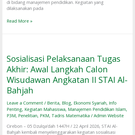
di bidang manajemen pendidikan. Kegiatan yang
dilaksanakan pada
Read More »
Sosialisasi
Pelaksanaan
Tugas
Sosialisasi Pelaksanaan Tugas
Akhir:
Akhir: Awal Langkah Calon
Awal
Langkah
Wisudawan Angkatan II STAI Al-
Calon
Wisudawan
Bahjah
Angkatan
II
Leave a Comment
/
Berita
,
Blog
,
Ekonomi Syariah
,
Info
STAI
Penting
,
Kegiatan Mahasiswa
,
Manajemen Pendidikan Islam
,
Al-
P3M
,
Penelitian
,
PKM
,
Tadris Matematika
/
Admin Website
Bahjah
Cirebon – 05 Dzulqa’dah 1447H / 22 April 2026, STAI Al-
Bahjah kembali menyelenggarakan kegiatan sosialisasi