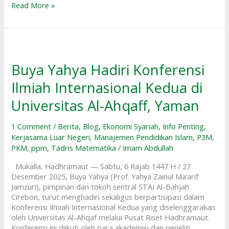
Read More »
Buya
Yahya
Hadiri
Buya Yahya Hadiri Konferensi
Konferensi
Ilmiah Internasional Kedua di
Ilmiah
Internasional
Universitas Al-Ahqaff, Yaman
Kedua
di
Universitas
1 Comment
/
Berita
,
Blog
,
Ekonomi Syariah
,
Info Penting
,
Al-
Kerjasama Luar Negeri
,
Manajemen Pendidikan Islam
,
P3M
,
Ahqaff,
PKM
,
ppm
,
Tadris Matematika
/
Imam Abdullah
Yaman
Mukalla, Hadhramaut — Sabtu, 6 Rajab 1447 H / 27
Desember 2025, Buya Yahya (Prof. Yahya Zainul Ma’arif
Jamzuri), pimpinan dan tokoh sentral STAI Al-Bahjah
Cirebon, turut menghadiri sekaligus berpartisipasi dalam
Konferensi Ilmiah Internasional Kedua yang diselenggarakan
oleh Universitas Al-Ahqaf melalui Pusat Riset Hadhramaut.
Konferensi ini diikuti oleh para akademisi dan peneliti