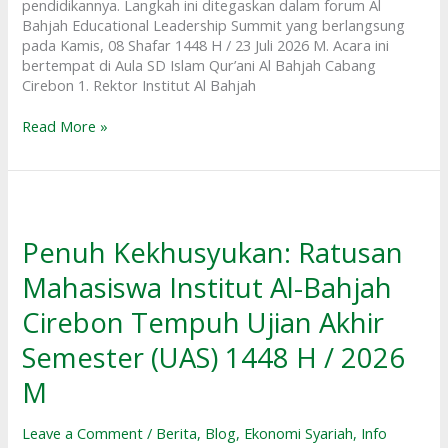
Education
pendidikannya. Langkah ini ditegaskan dalam forum Al
Leadership
Bahjah Educational Leadership Summit yang berlangsung
Summit
pada Kamis, 08 Shafar 1448 H / 23 Juli 2026 M. Acara ini
bertempat di Aula SD Islam Qur’ani Al Bahjah Cabang
Cirebon 1. Rektor Institut Al Bahjah
Read More »
Penuh
Kekhusyukan:
Ratusan
Penuh Kekhusyukan: Ratusan
Mahasiswa
Mahasiswa Institut Al-Bahjah
Institut
Al-
Cirebon Tempuh Ujian Akhir
Bahjah
Cirebon
Semester (UAS) 1448 H / 2026
Tempuh
Ujian
M
Akhir
Semester
Leave a Comment
/
Berita
,
Blog
,
Ekonomi Syariah
,
Info
(UAS)