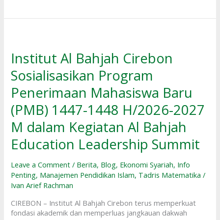
Institut
Al
Bahjah
Institut Al Bahjah Cirebon
Cirebon
Sosialisasikan Program
Sosialisasikan
Program
Penerimaan Mahasiswa Baru
Penerimaan
Mahasiswa
(PMB) 1447-1448 H/2026-2027
Baru
(PMB)
M dalam Kegiatan Al Bahjah
1447-
Education Leadership Summit
1448
H/2026-
2027
Leave a Comment
/
Berita
,
Blog
,
Ekonomi Syariah
,
Info
M
Penting
,
Manajemen Pendidikan Islam
,
Tadris Matematika
/
dalam
Ivan Arief Rachman
Kegiatan
Al
CIREBON – Institut Al Bahjah Cirebon terus memperkuat
Bahjah
fondasi akademik dan memperluas jangkauan dakwah