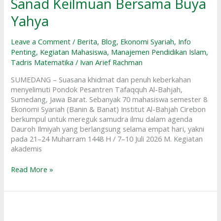
Sanad Keilmuan Bersama Buya
Bahjah
Cirebon
Yahya
Matangkan
Sanad
Leave a Comment
/
Berita
,
Blog
,
Ekonomi Syariah
,
Info
Keilmuan
Penting
,
Kegiatan Mahasiswa
,
Manajemen Pendidikan Islam
,
Bersama
Tadris Matematika
/
Ivan Arief Rachman
Buya
Yahya
SUMEDANG – Suasana khidmat dan penuh keberkahan
menyelimuti Pondok Pesantren Tafaqquh Al-Bahjah,
Sumedang, Jawa Barat. Sebanyak 70 mahasiswa semester 8
Ekonomi Syariah (Banin & Banat) Institut Al-Bahjah Cirebon
berkumpul untuk mereguk samudra ilmu dalam agenda
Dauroh Ilmiyah yang berlangsung selama empat hari, yakni
pada 21–24 Muharram 1448 H / 7–10 Juli 2026 M. Kegiatan
akademis
Read More »
Program
Studi