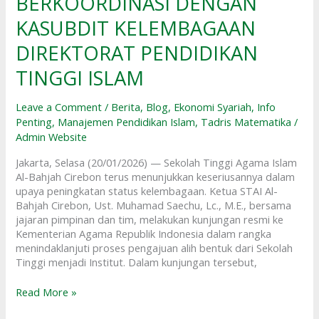
BERKOORDINASI DENGAN
BENTUK
BERKOORDINASI
KASUBDIT KELEMBAGAAN
DENGAN
KASUBDIT
DIREKTORAT PENDIDIKAN
KELEMBAGAAN
TINGGI ISLAM
DIREKTORAT
PENDIDIKAN
TINGGI
Leave a Comment
/
Berita
,
Blog
,
Ekonomi Syariah
,
Info
ISLAM
Penting
,
Manajemen Pendidikan Islam
,
Tadris Matematika
/
Admin Website
Jakarta, Selasa (20/01/2026) — Sekolah Tinggi Agama Islam
Al-Bahjah Cirebon terus menunjukkan keseriusannya dalam
upaya peningkatan status kelembagaan. Ketua STAI Al-
Bahjah Cirebon, Ust. Muhamad Saechu, Lc., M.E., bersama
jajaran pimpinan dan tim, melakukan kunjungan resmi ke
Kementerian Agama Republik Indonesia dalam rangka
menindaklanjuti proses pengajuan alih bentuk dari Sekolah
Tinggi menjadi Institut. Dalam kunjungan tersebut,
Read More »