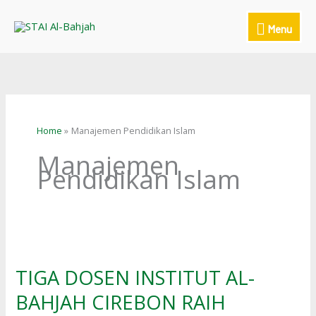
Skip
to
Menu
Menu
content
Home
Manajemen Pendidikan Islam
Manajemen
Pendidikan Islam
TIGA
DOSEN
INSTITUT
TIGA DOSEN INSTITUT AL-
AL-
BAHJAH CIREBON RAIH
BAHJAH
CIREBON