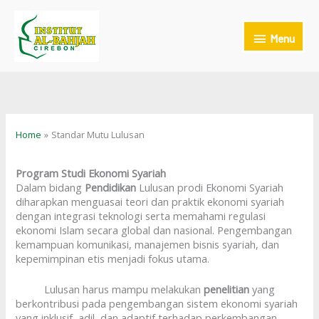
Skip
to
Menu
content
Menu
Home
Standar Mutu Lulusan
Program Studi Ekonomi Syariah
Dalam bidang
Pendidikan
Lulusan prodi Ekonomi Syariah
diharapkan menguasai teori dan praktik ekonomi syariah
dengan integrasi teknologi serta memahami regulasi
ekonomi Islam secara global dan nasional. Pengembangan
kemampuan komunikasi, manajemen bisnis syariah, dan
kepemimpinan etis menjadi fokus utama.
Lulusan harus mampu melakukan
penelitian
yang
berkontribusi pada pengembangan sistem ekonomi syariah
yang inklusif, adil, dan adaptif terhadap perkembangan