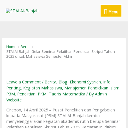
Skip
to
Menu
Menu
content
Home
Berita
STAI Al-Bahjah Gelar Seminar Pelatihan Penulisan Skripsi Tahun
2025 untuk Mahasiswa Semester Akhir
Leave a Comment
/
Berita
,
Blog
,
Ekonomi Syariah
,
Info
Penting
,
Kegiatan Mahasiswa
,
Manajemen Pendidikan Islam
,
P3M
,
Penelitian
,
PKM
,
Tadris Matematika
/ By
Admin
Website
Cirebon, 14 April 2025 – Pusat Penelitian dan Pengabdian
kepada Masyarakat (P3M) STAI Al-Bahjah kembali
menyelenggarakan kegiatan akademik rutin berupa Seminar
Pelatihan Penulisan Skripsi Tahun 2025. Kegiatan ini diikuti