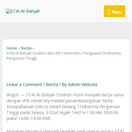
Skip
to
Menu
Menu
content
Home
Berita
STAI Al-Bahjah Cirebon dan IPB Teken MoU Penguatan Tridharma
Perguruan Tinggi
Leave a Comment
/
Berita
/ By
Admin Website
Bogor — STAI Al-Bahjah Cirebon resmi menjalin kerja sama
dengan IPB University melalui penandatanganan Nota
Kesepahaman (MoU) dalam bidang Tridharma Perguruan
Tinggi pada Selasa, 9 Dzul Hijjah 1447 H / 26 Mei 2026 M,
pukul 14.00–14.30 WIB.
Kegiatan tersebut menjadi langkah awal sinergi antara STAI