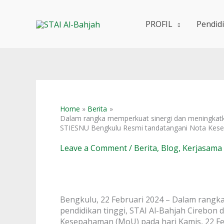
Skip
to
PROFIL
Pendid
content
Home
Berita
Dalam rangka memperkuat sinergi dan meningkatkan
STIESNU Bengkulu Resmi tandatangani Nota Ke
Leave a Comment
/
Berita
,
Blog
,
Kerjasama
Bengkulu, 22 Februari 2024 – Dalam rangk
pendidikan tinggi, STAI Al-Bahjah Cirebo
Kesepahaman (MoU) pada hari Kamis, 22 Feb