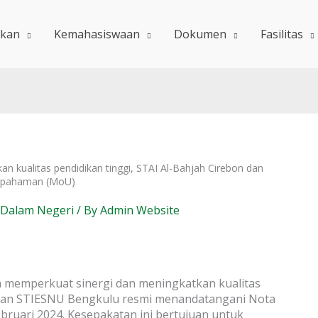
ikan
Kemahasiswaan
Dokumen
Fasilitas
 kualitas pendidikan tinggi, STAI Al-Bahjah Cirebon dan
sepahaman (MoU)
 Dalam Negeri
/ By
Admin Website
a memperkuat sinergi dan meningkatkan kualitas
n dan STIESNU Bengkulu resmi menandatangani Nota
ruari 2024. Kesepakatan ini bertujuan untuk