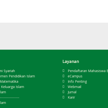
Layanan
mi Syariah
Pendaftaran Mahasiswa 
emen Pendidikan Islam
eCampus
s Matematika
Info Penting
 Keluarga Islam
Webmail
slam
Jurnal
----------------
Karir
slam