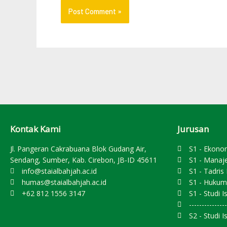
Kontak Kami
Jurusan
Jl. Pangeran Cakrabuana Blok Gudang Air,
S1 - Ekono
Sendang, Sumber, Kab. Cirebon, JB-ID 45611
S1 - Manaj
info@staialbahjah.ac.id
S1 - Tadri
humas@staialbahjah.ac.id
S1 - Hukum
+62 812 1556 3147
S1 - Studi I
---------------
S2 - Studi I