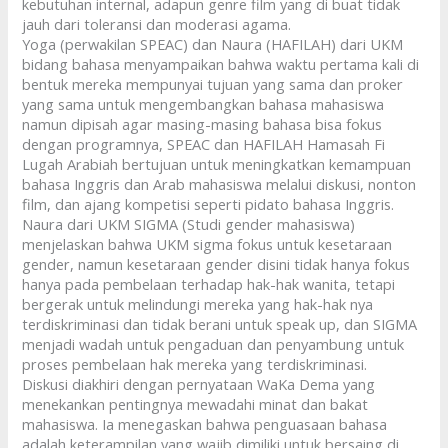
kebutuhan internal, adapun genre film yang di buat tidak
jauh dari toleransi dan moderasi agama.
Yoga (perwakilan SPEAC) dan Naura (HAFILAH) dari UKM
bidang bahasa menyampaikan bahwa waktu pertama kali di
bentuk mereka mempunyai tujuan yang sama dan proker
yang sama untuk mengembangkan bahasa mahasiswa
namun dipisah agar masing-masing bahasa bisa fokus
dengan programnya, SPEAC dan HAFILAH Hamasah Fi
Lugah Arabiah bertujuan untuk meningkatkan kemampuan
bahasa Inggris dan Arab mahasiswa melalui diskusi, nonton
film, dan ajang kompetisi seperti pidato bahasa Inggris.
Naura dari UKM SIGMA (Studi gender mahasiswa)
menjelaskan bahwa UKM sigma fokus untuk kesetaraan
gender, namun kesetaraan gender disini tidak hanya fokus
hanya pada pembelaan terhadap hak-hak wanita, tetapi
bergerak untuk melindungi mereka yang hak-hak nya
terdiskriminasi dan tidak berani untuk speak up, dan SIGMA
menjadi wadah untuk pengaduan dan penyambung untuk
proses pembelaan hak mereka yang terdiskriminasi.
Diskusi diakhiri dengan pernyataan WaKa Dema yang
menekankan pentingnya mewadahi minat dan bakat
mahasiswa. Ia menegaskan bahwa penguasaan bahasa
adalah keterampilan yang wajib dimiliki untuk bersaing di