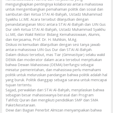
mengungkapkan pentingnya kolaborasi antara mahasiswa
untuk mengembangkan pemahaman politik dan sosial dan
sambutan dari Ketua STAI Al-Bahjah, Ustadz Muhammad
Syaikhu Lc.ME. Acara tersebut dilanjutkan dengan
penandatanganan MoU antara STAI Al-Bahjah dan UIN Gus
Dur oleh Ketua STAI Al-Bahjah, Ustadz Muhammad Syaikhu
Lc.ME, dan Wakil Rektor Bidang Kemahasiswaan, Alumni,
dan Kerjasama, Prof. Dr. H. Muhlisin, M.Ag.
Diskusi ini kemudian dilanjutkan dengan sesi tanya jawab
antara mahasiswa UIN Gus Dur dan STAI Al-Bahjah.
Dalam diskusi tersebut, mas Tiar (Gimnastiyar) selaku wakil
DEMA dan moderator dalam acara tersebut menjelsakan
bahwa Dewan Mahasiswa (DEMA) berfungsi sebagai
miniatur pemerintahan, dan mahasiswa perlu memahami
politik untuk meluruskan pandangan bahwa politik adalah hal
yang buruk. Politik dianggap sebagai sarana untuk mencapai
tujuan tertentu.
Sajjad, perwakilan dari STAI Al-Bahjah, menjelaskan bahwa
sebagian besar mahasiswanya berasal dari Program
Tahfidz Quran dan mengikuti pendidikan SMP dan SMA
Paket/kesetaraan.
Dewi dari Bagian Penerbit Almizan menyampaikan bahwa