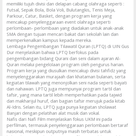
memiliki tujuh divisi dan delapan cabang olahraga seperti :
Futsal, Sepak Bola, Bola Voli, Bulutangkis, Tenis Meja,
Parkour, Catur, Basket, dengan program kerja yang
mencakup penyelenggaraan event olahraga seperti
perlombaan- perlombaan yang diadakan untuk anak-anak
SMA dengan tujuan mencari bakat dari sekolah lain dan
memperkenalkan kampus kepada mereka.
Lembaga Pengembangan Tilawatil Quran (LPTQ) di UIN Gus
Dur menjelaskan bahwa LPTQ berfokus pada
pengembangan bidang Qurani dan seni dalam ajaran Al-
Quran melalui pengelolaan program oleh pengurus harian.
Program kerja yang diusulkan mencakup divisi tahfidz yang
menyelenggarakan murajaah dan khataman bulanan, serta
kegiatan tilawah yang menonjolkan seni nada seperti bayati
dan nahawan. LPTQ juga mempunyai program tartil dan
tafsir, yang mana tartil lebih memperhatikan pada tajwid
dan makharijul huruf, dan bagian tafsir merujuk pada kitab
Al-Idris. Selain itu, LPTQ juga punya kegiatan sholawat
Banjari dengan pelatihan alat musik dan vokal.
Nafis dari Nafi Film menjelaskan fokus UKM ini pada
perfilman, termasuk penyelenggaraan perlombaan bertaraf
nasional, meskipun outputnya masih terbatas untuk