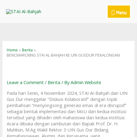
Skip
to
Menu
Menu
content
Home
Berita
BENCMARCKING STAI AL-BAHJAH KE UIN GUSDUR PEKALONGAN
Leave a Comment
/
Berita
/ By
Admin Website
Pada hari Senin, 4 November 2024, STAI Al-Bahjah dan UIN
Gus Dur menggelar “Diskusi Kolaboratif” dengan topik
pembahsan “menyongsong generasi emas di era disrupsif”
sebagai bentuk implementasi dari MoU dari kedua institusi
tersebut yang dihadiri oleh mahasiswa dari kedua institusi.
Acara dibuka dengan sambutan dari Bapak Prof. Dr. H.
Muhlisin, M.Ag Wakil Rektor 3 UIN Gus Dur Bidang
Kemahasiswaan, Alumni, dan Kerjasama, yang