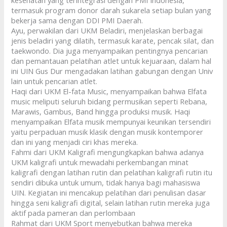
kesehatan yang terintegrasi dengan PMI Indonesia,
termasuk program donor darah sukarela setiap bulan yang
bekerja sama dengan DDI PMI Daerah.
Ayu, perwakilan dari UKM Beladiri, menjelaskan berbagai
jenis beladiri yang dilatih, termasuk karate, pencak silat, dan
taekwondo. Dia juga menyampaikan pentingnya pencarian
dan pemantauan pelatihan atlet untuk kejuaraan, dalam hal
ini UIN Gus Dur mengadakan latihan gabungan dengan Univ
lain untuk pencarian atlet.
Haqi dari UKM El-fata Music, menyampaikan bahwa Elfata
music meliputi seluruh bidang permusikan seperti Rebana,
Marawis, Gambus, Band hingga produksi musik. Haqi
menyampaikan Elfata musik mempunyai keunikan tersendiri
yaitu perpaduan musik klasik dengan musik kontemporer
dan ini yang menjadi ciri khas mereka.
Fahmi dari UKM Kaligrafi mengungkapkan bahwa adanya
UKM kaligrafi untuk mewadahi perkembangan minat
kaligrafi dengan latihan rutin dan pelatihan kaligrafi rutin itu
sendiri dibuka untuk umum, tidak hanya bagi mahasiswa
UIN. Kegiatan ini mencakup pelatihan dari penulisan dasar
hingga seni kaligrafi digital, selain latihan rutin mereka juga
aktif pada pameran dan perlombaan
Rahmat dari UKM Sport menyebutkan bahwa mereka