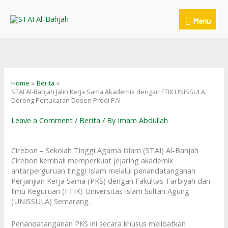
Skip
to
Menu
Menu
content
Home
Berita
STAI Al-Bahjah Jalin Kerja Sama Akademik dengan FTIK UNISSULA,
Dorong Pertukaran Dosen Prodi PAI
Leave a Comment
/
Berita
/ By
Imam Abdullah
Cirebon – Sekolah Tinggi Agama Islam (STAI) Al-Bahjah
Cirebon kembali memperkuat jejaring akademik
antarperguruan tinggi Islam melalui penandatanganan
Perjanjian Kerja Sama (PKS) dengan Fakultas Tarbiyah dan
Ilmu Keguruan (FTIK) Universitas Islam Sultan Agung
(UNISSULA) Semarang.
Penandatanganan PKS ini secara khusus melibatkan