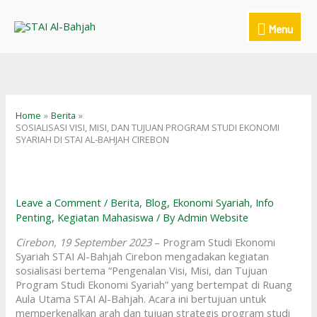
Skip
to
Menu
Menu
content
Home
Berita
SOSIALISASI VISI, MISI, DAN TUJUAN PROGRAM STUDI EKONOMI
SYARIAH DI STAI AL-BAHJAH CIREBON
Leave a Comment
/
Berita
,
Blog
,
Ekonomi Syariah
,
Info
Penting
,
Kegiatan Mahasiswa
/ By
Admin Website
Cirebon, 19 September 2023
– Program Studi Ekonomi
Syariah STAI Al-Bahjah Cirebon mengadakan kegiatan
sosialisasi bertema “Pengenalan Visi, Misi, dan Tujuan
Program Studi Ekonomi Syariah” yang bertempat di Ruang
Aula Utama STAI Al-Bahjah. Acara ini bertujuan untuk
memperkenalkan arah dan tujuan strategis program studi