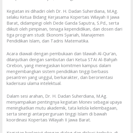
Kegiatan ini dihadiri oleh Dr. H. Dadan Suherdiana, M.Ag.
selaku Ketua Bidang Kerjasama Kopertais Wilayah II Jawa
Barat, didampingi oleh Dede Ganda Saputra, S.Pd., serta
diikuti oleh pimpinan, tenaga kependidikan, dan dosen dari
tiga program studi: Ekonomi Syariah, Manajemen
Pendidikan Islam, dan Tadris Matematika.
Acara diawali dengan pembukaan dan tilawah Al-Qur’an,
dilanjutkan dengan sambutan dari Ketua STAI Al-Bahjah
Cirebon, yang menegaskan komitmen kampus dalam
mengembangkan sistem pendidikan tinggi berbasis
pesantren yang unggul, berkarakter, dan berorientasi
kaderisasi ulama intelektual.
Dalam sesi arahan, Dr. H. Dadan Suherdiana, M.Ag.
menyampaikan pentingnya kegiatan Monev sebagai upaya
meningkatkan mutu akademik, tata kelola kelembagaan,
serta sinergi antarperguruan tinggi Islam di bawah
koordinasi Kopertais Wilayah II Jawa Barat.
Kegiatan berlanjut dengan dialog dan diskusi terbuka, di