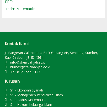
ppm
Tadris Matematika
Kontak Kami
Jl. Pangeran Cakrabuana Blok Gudang Air, Sendang, Sumber,
Kab. Cirebon, JB-ID 45611
info@staialbahjah.ac.id
humas@staialbahjah.ac.id
+62 812 1556 3147
Jurusan
S1 - Ekonomi Syariah
S1 - Manajemen Pendidikan Islam
S1 - Tadris Matematika
S1 - Hukum Keluarga Islam