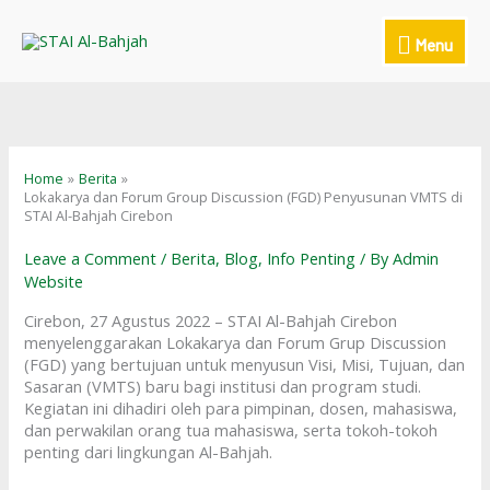
Skip
to
Menu
Menu
content
Home
Berita
Lokakarya dan Forum Group Discussion (FGD) Penyusunan VMTS di
STAI Al-Bahjah Cirebon
Leave a Comment
/
Berita
,
Blog
,
Info Penting
/ By
Admin
Website
Cirebon, 27 Agustus 2022 – STAI Al-Bahjah Cirebon
menyelenggarakan Lokakarya dan Forum Grup Discussion
(FGD) yang bertujuan untuk menyusun Visi, Misi, Tujuan, dan
Sasaran (VMTS) baru bagi institusi dan program studi.
Kegiatan ini dihadiri oleh para pimpinan, dosen, mahasiswa,
dan perwakilan orang tua mahasiswa, serta tokoh-tokoh
penting dari lingkungan Al-Bahjah.