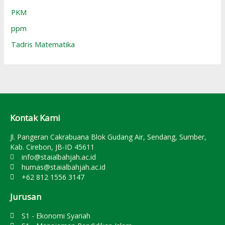
PKM
ppm
Tadris Matematika
Kontak Kami
Jl. Pangeran Cakrabuana Blok Gudang Air, Sendang, Sumber,
Kab. Cirebon, JB-ID 45611
info@staialbahjah.ac.id
humas@staialbahjah.ac.id
+62 812 1556 3147
Jurusan
S1 - Ekonomi Syariah