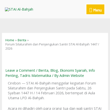
Skip
to
Menu
Menu
content
Home
Berita
Forum Silaturahim dan Penjengukan Santri STAI Al-Bahjah 1447 /
2026
Leave a Comment
/
Berita
,
Blog
,
Ekonomi Syariah
,
Info
Penting
,
Tadris Matematika
/ By
Admin Website
Cirebon — STAI Al-Bahjah menggelar kegiatan Forum
Silaturahim dan Penjengukan Santri pada Sabtu, 26
Sya’ban 1447 H / 14 Februari 2026, bertempat di Aula
Utama LPD Al-Bahjah.
Acara ini dihadiri oleh para orang tua dan wali santri STAI