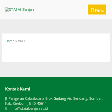
Skip
to
Menu
Menu
content
Home
PMB
Kontak Kami
Jl. Pangeran Cakrabuana Blok Gudang Air, Sendang, Sumber,
Kab. Cirebon, JB-ID 45611
info@staialbahjah.ac.id